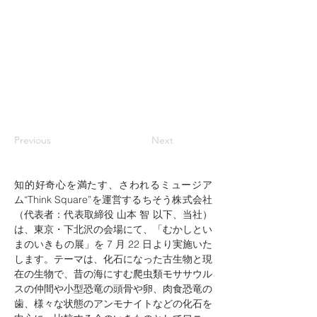
Previous
Next
知的好奇心を満たす、さわれるミュージア
ム“Think Square”を運営するちそう株式会社
（代表者：代表取締役 山本 智 以下、当社）
は、東京・下北沢の会場にて、「むかしとい
まのいきもの展」を 7 月 22 日より実施いた
します。テーマは、化石になった古生物と現
在の生物で、昔の海にすむ爬虫類モササウル
スの仲間や小型恐竜の頭骨や卵、肉食恐竜の
歯、様々な状態のアンモナイトなどの化石を