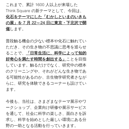
これまで、累計 1600 人以上が来場した 
Think Square の新テーマとして、今回は、
化石をテーマにした「むかしといまのいきも
の展」を 7 月 22～24 日に東京・下北沢で開
催
します。
普段触る機会の少ない標本や化石に触れてい
ただき、その生き物の不思議に思考を巡らせ
ることで、
「日常生活に、科学によって知的
好奇心を満たす時間を創出する」
ことを目指
しています。触るだけでなく、研究中の標本
のクリーニングや、それがどんな生き物であ
る可能性があるのか、古生物学研究者さなが
らに、研究を体験できるコーナーも設けてい
ます。
今後も、当社は、さまざまなテーマ展示やワ
ークショップ、企業向け研修や展示サービス
を通して、社会に科学の楽しさ、面白さを訴
求し、科学を始めとした厳しい環境にある分
野の一助となる活動を行っていきます。