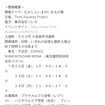
＜開催概要＞
開催テーマ：むかしといまのいきもの展
主催：Think Squares Project
協力：株式会社ソレモ
イベントサイト：
https://www.think-
squares.com/theme-6
入場料：５００円 ※未就学児無料
開催場所・日時：いずれの会場も最終入場は
終了時間３０分前まで
　東京・下北沢：ESPACE 
SHIMOKITAZAWA MONA （東京都世田谷区
北沢 2-31-9）
　７月２２日（金） １５：００～１８：０
０
　　　２３日（土） １１：００～１８：０
０
　　　２４日（日） １１：００～１７：０
０
出展標本：プラテカルプス頭骨（レプリ
カ）、ハリサウルス下顎骨（化石）、プシッ